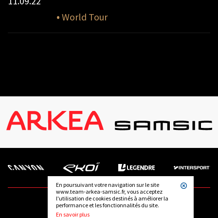
11.09.22
•
World Tour
En poursuivant votre navigation sur le site
www.team-arkea-samsic.fr, vous acceptez
l'utilisation de cookies destinés à améliorer la
performance et les fonctionnalités du site.
SUIVEZ-NOUS
En savoir plus