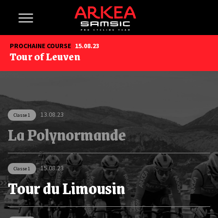
PROCHAINE COURSE
15.08.23
Tour of Leuven
13.08.23
Classe 1
La Polynormande
15.08.23
Classe 1
Tour du Limousin