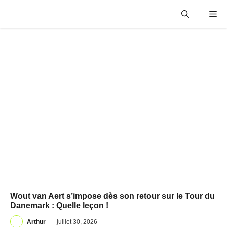
Aller
Me
au
contenu
Wout van Aert s’impose dès son retour sur le Tour du
Danemark : Quelle leçon !
Arthur
—
juillet 30, 2026