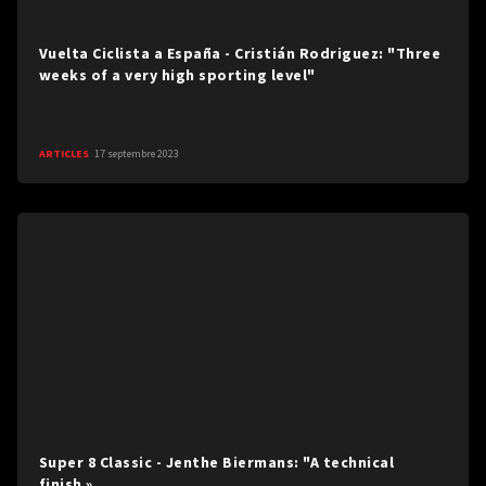
Vuelta Ciclista a España - Cristián Rodriguez: "Three
weeks of a very high sporting level"
ARTICLES
17 septembre 2023
Super 8 Classic - Jenthe Biermans: "A technical
finish »