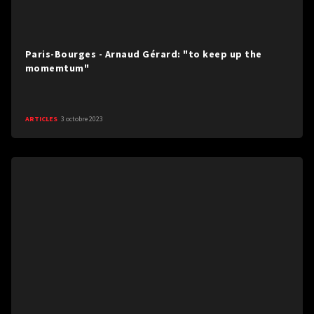
Paris-Bourges - Arnaud Gérard: "to keep up the
momemtum"
ARTICLES
3 octobre 2023