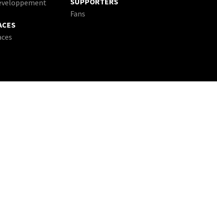
SUPPORTERS
eveloppement
Fans
ACES
aces