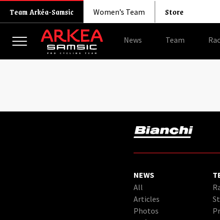
Store
Team Arkéa-Samsic
Women’s Team
News
Team
Rac
NEWS
T
All
Ra
Articles
St
Photos
Pr