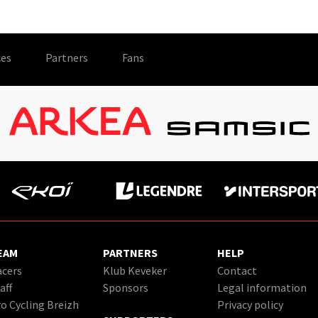
es
Partners
Fans
EAM
PARTNERS
HELP
cers
Klub Keveker
Contact
aff
Sponsors
Legal information
o Cycling Breizh
Privacy policy