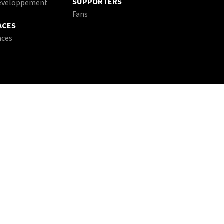
SUPPORTERS
eveloppement
Fans
ACES
aces