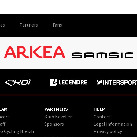
es
Partners
Fans
EAM
PARTNERS
HELP
cers
Klub Keveker
Contact
aff
Sponsors
Legal information
o Cycling Breizh
Privacy policy