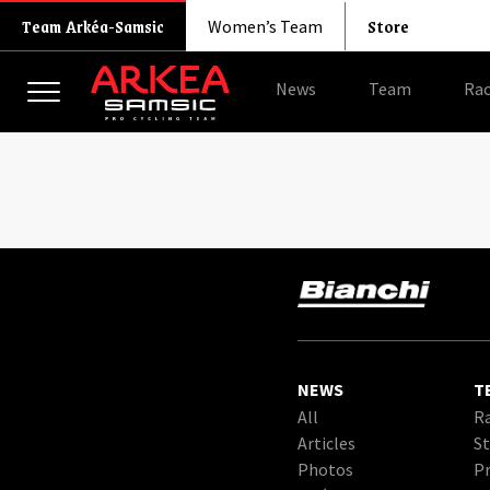
Store
Team Arkéa-Samsic
Women’s Team
News
Team
Rac
NEWS
T
All
Ra
Articles
St
Photos
Pr