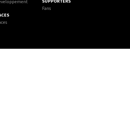
SUPPORTERS
eveloppement
Fans
ACES
aces