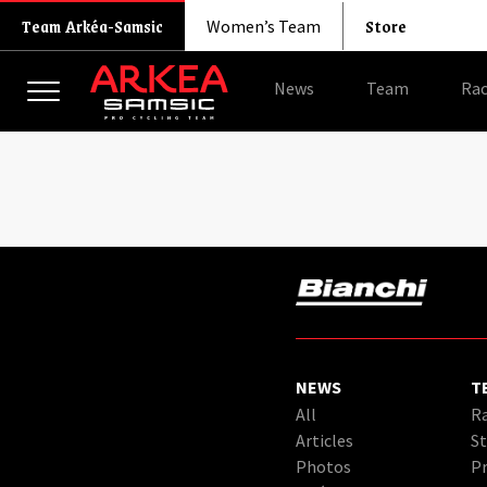
Store
Team Arkéa-Samsic
Women’s Team
News
Team
Rac
NEWS
T
All
Ra
Articles
St
Photos
Pr