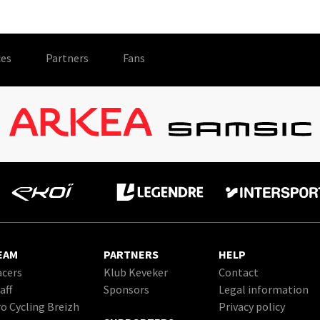
es
Partners
Fans
EAM
PARTNERS
HELP
cers
Klub Keveker
Contact
aff
Sponsors
Legal information
o Cycling Breizh
Privacy policy