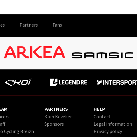
es
Partners
Fans
EAM
PARTNERS
HELP
cers
Klub Keveker
Contact
aff
Sponsors
Legal information
o Cycling Breizh
Privacy policy