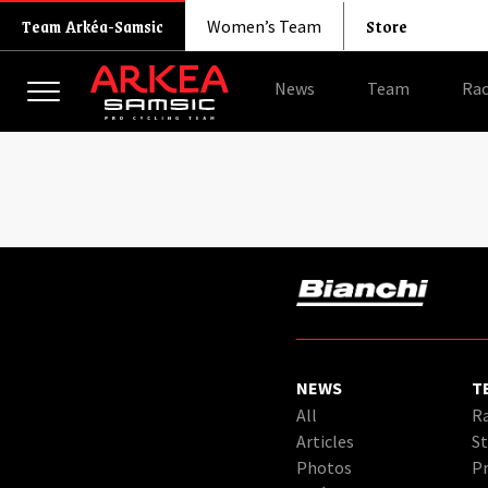
Store
Team Arkéa-Samsic
Women’s Team
News
Team
Rac
NEWS
T
All
Ra
Articles
St
Photos
Pr