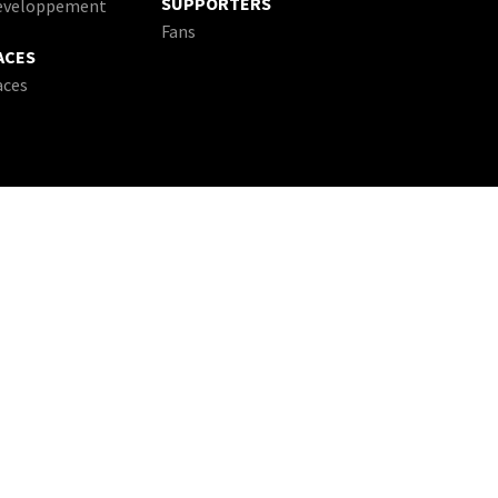
SUPPORTERS
eveloppement
Fans
ACES
aces