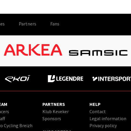
es
Partners
Fans
EAM
PARTNERS
HELP
cers
Klub Keveker
Contact
aff
Sponsors
Legal information
o Cycling Breizh
Privacy policy