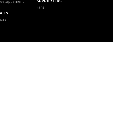
SUPPORTERS
eveloppement
Fans
ACES
aces