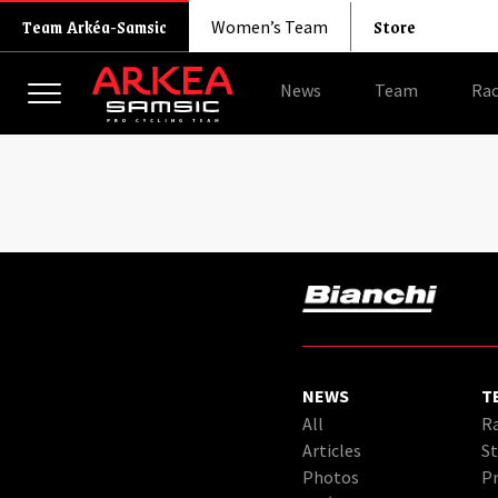
Store
Team Arkéa-Samsic
Women’s Team
News
Team
Rac
NEWS
T
All
Ra
Articles
St
Photos
Pr