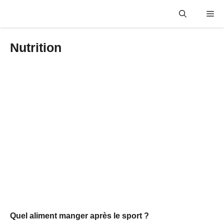
Aller
Me
au
contenu
Nutrition
Quel aliment manger après le sport ?