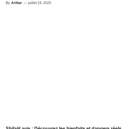
By
Arthur
—
juillet 19, 2025
Shilajit avis : Découvrez les bienfaits et dangers réels