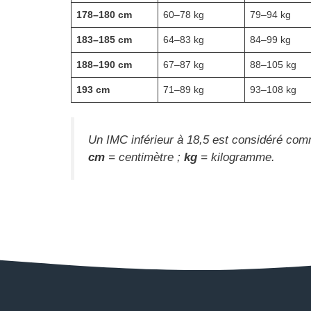
178–180 cm
60–78 kg
79–94 kg
183–185 cm
64–83 kg
84–99 kg
188–190 cm
67–87 kg
88–105 kg
193 cm
71–89 kg
93–108 kg
Un IMC inférieur à 18,5 est considéré comm
cm
= centimètre ;
kg
= kilogramme.