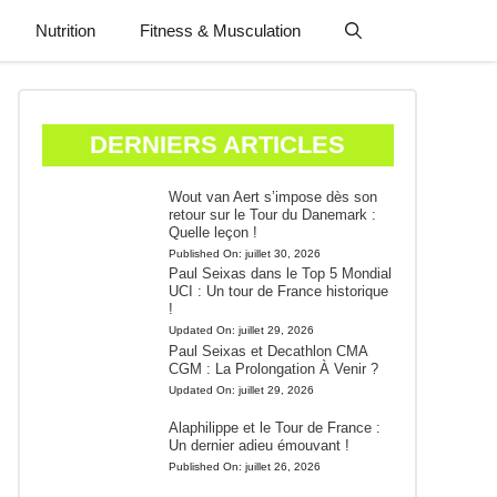
Nutrition
Fitness & Musculation
DERNIERS ARTICLES
Wout van Aert s’impose dès son
retour sur le Tour du Danemark :
Quelle leçon !
Published On:
juillet 30, 2026
Paul Seixas dans le Top 5 Mondial
UCI : Un tour de France historique
!
Updated On:
juillet 29, 2026
Paul Seixas et Decathlon CMA
CGM : La Prolongation À Venir ?
Updated On:
juillet 29, 2026
Alaphilippe et le Tour de France :
Un dernier adieu émouvant !
Published On:
juillet 26, 2026