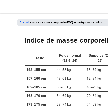
Aller
au
contenu
Accueil
-
Indice de masse corporelle (IMC) et catégories de poids
Indice de masse corporell
Poids normal
Surpoids
(2
Taille
(18,5–24)
29)
152–155 cm
44–58 kg
58–69 kg
157–160 cm
47–61 kg
62–74 kg
162–165 cm
50–65 kg
66–79 kg
168–170 cm
54–69 kg
70–84 kg
173–175 cm
57–74 kg
74–89 kg