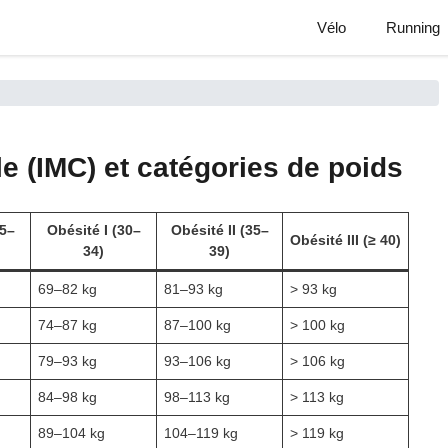
Vélo
Running
e (IMC) et catégories de poids
5–
Obésité I
(30–
Obésité II
(35–
Obésité III
(≥ 40)
34)
39)
69–82 kg
81–93 kg
> 93 kg
74–87 kg
87–100 kg
> 100 kg
79–93 kg
93–106 kg
> 106 kg
84–98 kg
98–113 kg
> 113 kg
89–104 kg
104–119 kg
> 119 kg