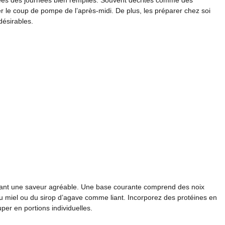
liées des journées bien remplies. Souvent décrites comme des
ter le coup de pompe de l’après-midi. De plus, les préparer chez soi
ndésirables.
rdant une saveur agréable. Une base courante comprend des noix
du miel ou du sirop d’agave comme liant. Incorporez des protéines en
er en portions individuelles.