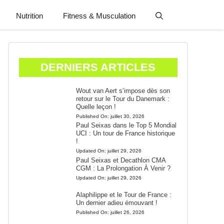
Nutrition
Fitness & Musculation
DERNIERS ARTICLES
Wout van Aert s’impose dès son
retour sur le Tour du Danemark :
Quelle leçon !
Published On:
juillet 30, 2026
Paul Seixas dans le Top 5 Mondial
UCI : Un tour de France historique
!
Updated On:
juillet 29, 2026
Paul Seixas et Decathlon CMA
CGM : La Prolongation À Venir ?
Updated On:
juillet 29, 2026
Alaphilippe et le Tour de France :
Un dernier adieu émouvant !
Published On:
juillet 26, 2026