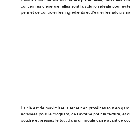
Passons maintenant aux
barres protéinées
, véritables al
concentrés d’énergie, elles sont la solution idéale pour évi
permet de contrôler les ingrédients et d’éviter les additifs i
La clé est de maximiser la teneur en protéines tout en ga
écrasées pour le croquant, de l’
avoine
pour la texture, et 
poudre et pressez le tout dans un moule carré avant de coup