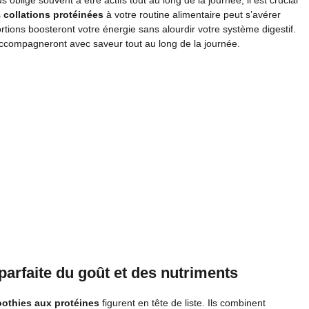
lige souvent à être actifs tout au long de la journée, il est crucial
s
collations protéinées
à votre routine alimentaire peut s’avérer
rtions boosteront votre énergie sans alourdir votre système digestif.
 accompagneront avec saveur tout au long de la journée.
parfaite du goût et des nutriments
othies aux protéines
figurent en tête de liste. Ils combinent