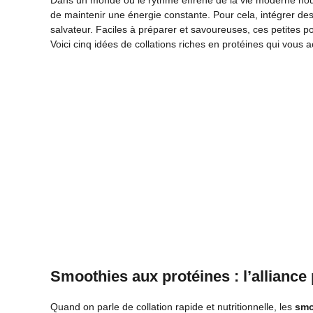
Dans un monde où le rythme effréné de la vie moderne nous ob
de maintenir une énergie constante. Pour cela, intégrer de
salvateur. Faciles à préparer et savoureuses, ces petites po
Voici cinq idées de collations riches en protéines qui vous
Smoothies aux protéines : l’alliance 
Quand on parle de collation rapide et nutritionnelle, les
smo