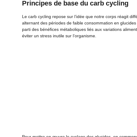
Principes de base du carb cycling
Le carb cycling repose sur l’idée que notre corps réagit d
alternant des périodes de faible consommation en glucides a
parti des bénéfices métaboliques liés aux variations alimenta
éviter un stress inutile sur l’organisme.
Pour mettre en œuvre le cyclage des glucides, on commence