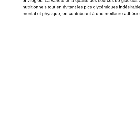
privilégiés. La variété et la qualité des sources de glucide
nutritionnels tout en évitant les pics glycémiques indésirab
mental et physique, en contribuant à une meilleure adhésion