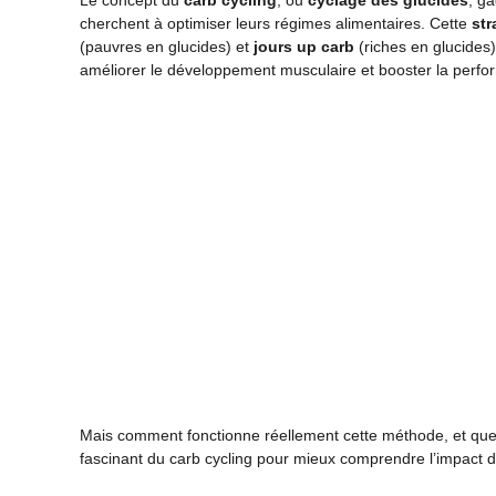
Le concept du
carb cycling
, ou
cyclage des glucides
, g
cherchent à optimiser leurs régimes alimentaires. Cette
str
(pauvres en glucides) et
jours up carb
(riches en glucides
améliorer le développement musculaire et booster la perf
Mais comment fonctionne réellement cette méthode, et que
fascinant du carb cycling pour mieux comprendre l’impact de