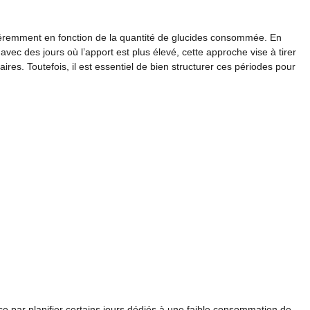
ifféremment en fonction de la quantité de glucides consommée. En
vec des jours où l’apport est plus élevé, cette approche vise à tirer
ires. Toutefois, il est essentiel de bien structurer ces périodes pour
 par planifier certains jours dédiés à une faible consommation de