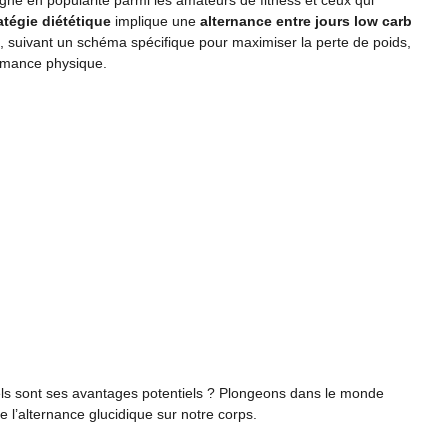
agne en popularité parmi les amateurs de fitness et ceux qui
atégie diététique
implique une
alternance entre jours low carb
), suivant un schéma spécifique pour maximiser la perte de poids,
ormance physique.
ls sont ses avantages potentiels ? Plongeons dans le monde
 l’alternance glucidique sur notre corps.