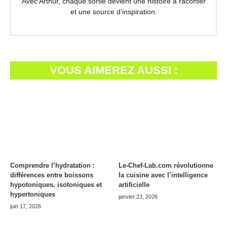
Avec Arthur, chaque sortie devient une histoire à raconter
et une source d’inspiration.
VOUS AIMEREZ AUSSI :
Comprendre l’hydratation :
Le-Chef-Lab.com révolutionne
différences entre boissons
la cuisine avec l’intelligence
hypotoniques, isotoniques et
artificielle
hypertoniques
janvier 23, 2026
juin 17, 2026