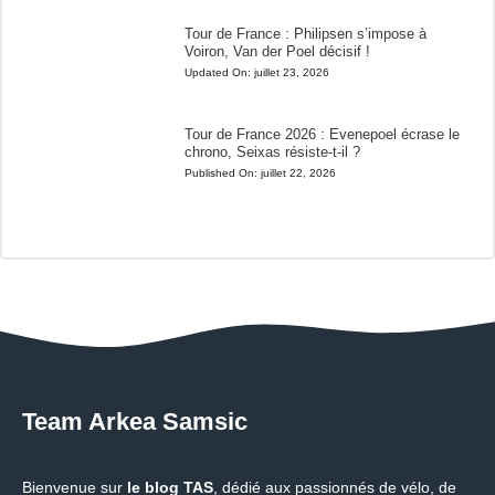
Tour de France : Philipsen s’impose à
Voiron, Van der Poel décisif !
Updated On:
juillet 23, 2026
Tour de France 2026 : Evenepoel écrase le
chrono, Seixas résiste-t-il ?
Published On:
juillet 22, 2026
Team Arkea Samsic
Bienvenue sur
le blog TAS
, dédié aux passionnés de vélo, de