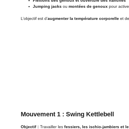
Flexions des genoux et ouverture des hanches
Jumping jacks
ou
montées de genoux
pour active
L’objectif est d’
augmenter la température corporelle
et de
Mouvement 1 : Swing Kettlebell
Objectif :
Travailler les
fessiers, les ischio-jambiers et l