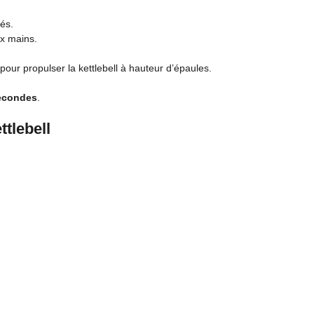
tés.
ux mains.
our propulser la kettlebell à hauteur d’épaules.
econdes
.
tlebell