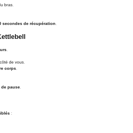
du bras.
0 secondes de récupération
.
ettlebell
eurs
.
à côté de vous.
tre corps
.
 de pause
.
iblés
: