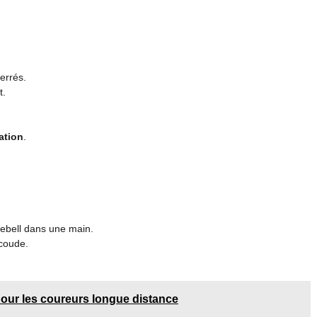
serrés.
t.
ation
.
lebell dans une main.
 coude.
our les coureurs longue distance