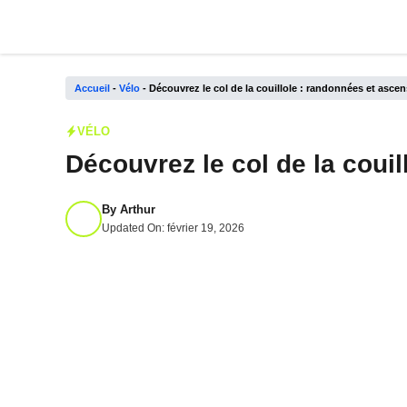
Aller
au
contenu
Accueil
-
Vélo
-
Découvrez le col de la couillole : randonnées et asce
VÉLO
Découvrez le col de la coui
By
Arthur
Updated On:
février 19, 2026