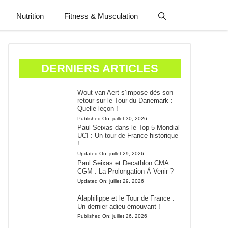
Nutrition
Fitness & Musculation
DERNIERS ARTICLES
Wout van Aert s’impose dès son
retour sur le Tour du Danemark :
Quelle leçon !
Published On:
juillet 30, 2026
Paul Seixas dans le Top 5 Mondial
UCI : Un tour de France historique
!
Updated On:
juillet 29, 2026
Paul Seixas et Decathlon CMA
CGM : La Prolongation À Venir ?
Updated On:
juillet 29, 2026
Alaphilippe et le Tour de France :
Un dernier adieu émouvant !
Published On:
juillet 26, 2026