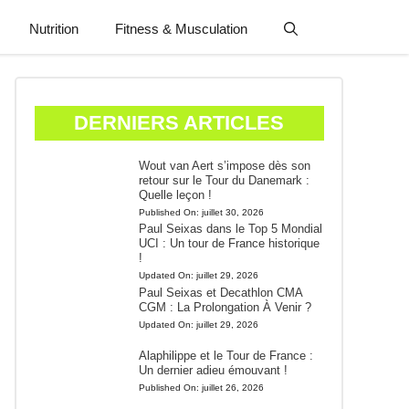
Nutrition
Fitness & Musculation
DERNIERS ARTICLES
Wout van Aert s’impose dès son
retour sur le Tour du Danemark :
Quelle leçon !
Published On:
juillet 30, 2026
Paul Seixas dans le Top 5 Mondial
UCI : Un tour de France historique
!
Updated On:
juillet 29, 2026
Paul Seixas et Decathlon CMA
CGM : La Prolongation À Venir ?
Updated On:
juillet 29, 2026
Alaphilippe et le Tour de France :
Un dernier adieu émouvant !
Published On:
juillet 26, 2026