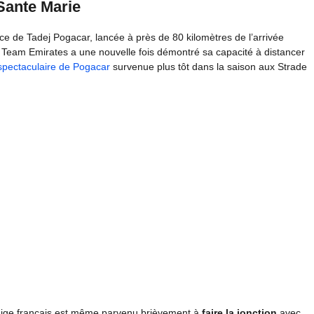
Sante Marie
oce de Tadej Pogacar, lancée à près de 80 kilomètres de l’arrivée
Team Emirates a une nouvelle fois démontré sa capacité à distancer
spectaculaire de Pogacar
survenue plus tôt dans la saison aux Strade
dige français est même parvenu brièvement à
faire la jonction
avec