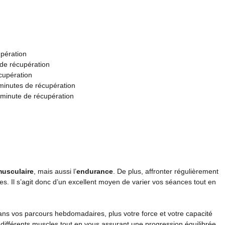
upération
 de récupération
écupération
 minutes de récupération
 minute de récupération
usculaire
, mais aussi l’
endurance
. De plus, affronter régulièrement
s. Il s’agit donc d’un excellent moyen de varier vos séances tout en
 dans vos parcours hebdomadaires, plus votre force et votre capacité
er différents muscles tout en vous assurant une progression équilibrée.