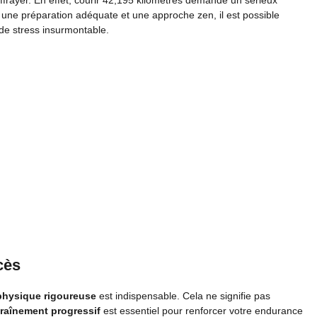
 effrayer. En effet, courir 42,195 kilomètres demande un sérieux
une préparation adéquate et une approche zen, il est possible
de stress insurmontable.
cès
physique rigoureuse
est indispensable. Cela ne signifie pas
raînement progressif
est essentiel pour renforcer votre endurance