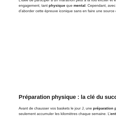
L’idée de participer à un marathon peut à la fois exciter et
engagement, tant
physique
que
mental
. Cependant, avec 
d’aborder cette épreuve iconique sans en faire une source 
Préparation physique : la clé du suc
Avant de chausser vos baskets le jour J, une
préparation 
seulement accumuler les kilomètres chaque semaine. L’
ent