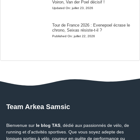
Voiron, Van der Poel décisif !
Updated On:
juillet 23, 2026
Tour de France 2026 : Evenepoel écrase le
chrono, Seixas résiste-t-il ?
Published On:
juillet 22, 2026
Team Arkea Samsic
Bienvenue sur
le blog TAS
, dédié aux passionnés de vélo, de
running et d'activités sportives. Que vous soyez adepte des
longues sorties à vélo, coureur en quête de performance ou