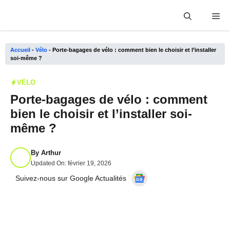
Aller
Me
au
contenu
Accueil
-
Vélo
-
Porte-bagages de vélo : comment bien le choisir et l’installer
soi-même ?
VÉLO
Porte-bagages de vélo : comment
bien le choisir et l’installer soi-
même ?
By
Arthur
Updated On:
février 19, 2026
Suivez-nous sur Google Actualités