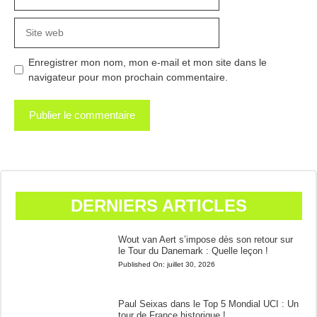
mail
Site
web
Enregistrer mon nom, mon e-mail et mon site dans le
navigateur pour mon prochain commentaire.
DERNIERS ARTICLES
Wout van Aert s’impose dès son retour sur
le Tour du Danemark : Quelle leçon !
Published On:
juillet 30, 2026
Paul Seixas dans le Top 5 Mondial UCI : Un
tour de France historique !