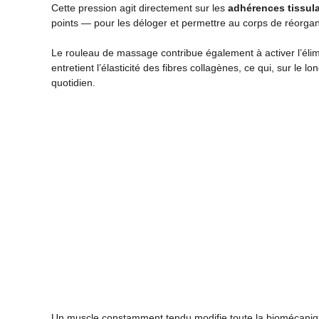
Cette pression agit directement sur les
adhérences tissula
points — pour les déloger et permettre au corps de réorgani
Le rouleau de massage contribue également à activer l’élim
entretient l’élasticité des fibres collagènes, ce qui, sur le 
quotidien.
Un muscle constamment tendu modifie toute la biomécanique