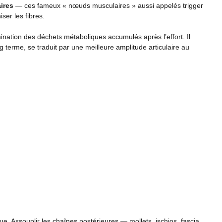
ires
— ces fameux « nœuds musculaires » aussi appelés trigger
ser les fibres.
ination des déchets métaboliques accumulés après l’effort. Il
long terme, se traduit par une meilleure amplitude articulaire au
. Assouplir les chaînes postérieures — mollets, ischios, fascia