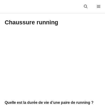
Aller
Me
au
contenu
Chaussure running
Quelle est la durée de vie d’une paire de running ?