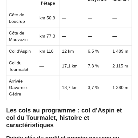
l’étape
Côte de
km 50,9
—
—
—
Loucrup
Côte de
km 77,3
—
—
—
Mauvezin
Col d’Aspin
km 118
12 km
6,5 %
1 489 m
Col du
—
17,1 km
7,3 %
2 115 m
Tourmalet
Arrivée
Gavarnie-
—
18,7 km
3,7 %
1 380 m
Gèdre
Les cols au programme : col d’Aspin et
col du Tourmalet, histoire et
caractéristiques