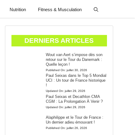
Nutrition
Fitness & Musculation
DERNIERS ARTICLES
Wout van Aert s’impose dès son
retour sur le Tour du Danemark :
Quelle leçon !
Published On:
juillet 30, 2026
Paul Seixas dans le Top 5 Mondial
UCI : Un tour de France historique
!
Updated On:
juillet 29, 2026
Paul Seixas et Decathlon CMA
CGM : La Prolongation À Venir ?
Updated On:
juillet 29, 2026
Alaphilippe et le Tour de France :
Un dernier adieu émouvant !
Published On:
juillet 26, 2026