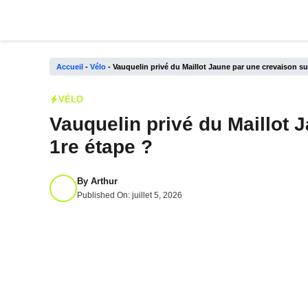
Aller
au
contenu
Accueil
-
Vélo
-
Vauquelin privé du Maillot Jaune par une crevaison sur
VÉLO
Vauquelin privé du Maillot 
1re étape ?
By
Arthur
Published On:
juillet 5, 2026