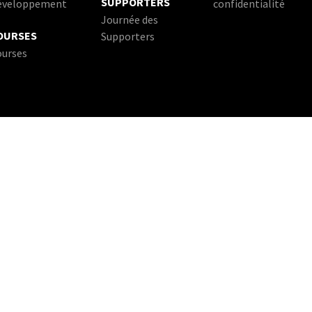
SUPPORTERS
éveloppement
confidentialité
Journée des
OURSES
Supporters
ourses