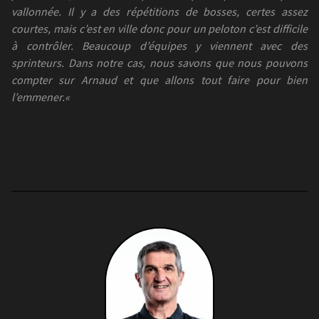
vallonnée. Il y a des répétitions de bosses, certes assez
courtes, mais c’est en ville donc pour un peloton c’est difficile
à contrôler. Beaucoup d’équipes y viennent avec des
sprinteurs. Dans notre cas, nous savons que nous pouvons
compter sur Arnaud et que allons tout faire pour bien
l’emmener.
«