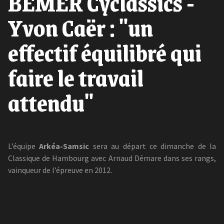
BEMER Cyclassics -
Yvon Caër : "un
effectif équilibré qui
faire le travail
attendu"
L’équipe
Arkéa-Samsic
sera au départ ce dimanche de la
Classique de Hambourg avec Arnaud Démare dans ses rangs,
vainqueur de l’épreuve en 2012.