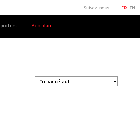
Suivez-nous
FR
EN
porters
Bon plan