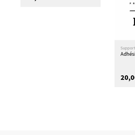
Suppor
Adhés
20,0