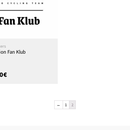
ters
ion Fan Klub
0
€
←
1
2