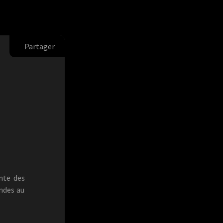
Partager
nte des
ondes au