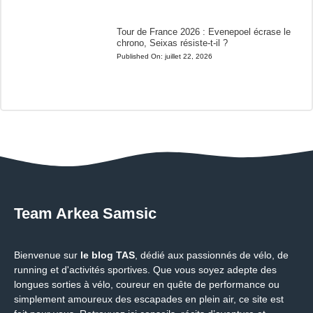
Tour de France 2026 : Evenepoel écrase le
chrono, Seixas résiste-t-il ?
Published On:
juillet 22, 2026
Team Arkea Samsic
Bienvenue sur
le blog TAS
, dédié aux passionnés de vélo, de
running et d'activités sportives. Que vous soyez adepte des
longues sorties à vélo, coureur en quête de performance ou
simplement amoureux des escapades en plein air, ce site est