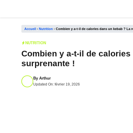
Aller
au
contenu
Accueil
-
Nutrition
-
Combien y a-t-il de calories dans un kebab ? La 
NUTRITION
Combien y a-t-il de calorie
surprenante !
By
Arthur
Updated On:
février 19, 2026