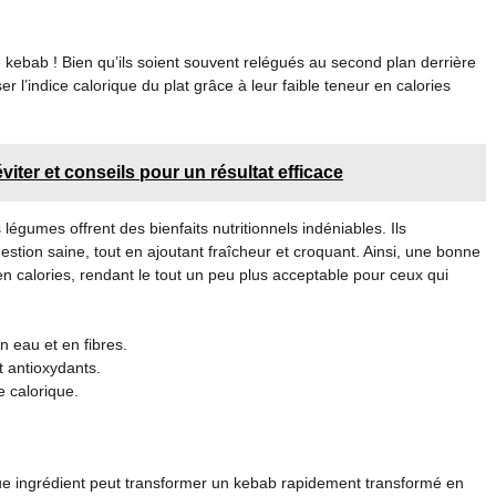
 kebab ! Bien qu’ils soient souvent relégués au second plan derrière
r l’indice calorique du plat grâce à leur faible teneur en calories
viter et conseils pour un résultat efficace
 légumes offrent des bienfaits nutritionnels indéniables. Ils
estion saine, tout en ajoutant fraîcheur et croquant. Ainsi, une bonne
n calories, rendant le tout un peu plus acceptable pour ceux qui
en eau et en fibres.
t antioxydants.
e calorique.
que ingrédient peut transformer un kebab rapidement transformé en