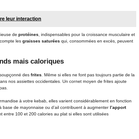
e leur interaction
écieuse de
protéines
, indispensables pour la croissance musculaire et
n compte les
graisses saturées
qui, consommées en excès, peuvent
ands mais caloriques
t insoupçonné des
frites
. Même si elles ne font pas toujours partie de la
dans nos assiettes occidentales. Un cornet moyen de frites ajoute
pas.
rmandise à votre kebab, elles varient considérablement en fonction
à base de mayonnaise ou d’ail contribuent à augmenter
l’apport
t entre 100 et 200 calories au plat si elles sont utilisées