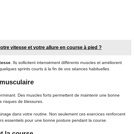
tre vitesse et votre allure en course à pied ?
tesse
. Ils sollicitent intensément différents muscles et améliorent
quelques sprints courts à la fin de vos séances habituelles.
 musculaire
erminant. Des muscles forts permettent de maintenir une bonne
s risques de blessures.
 gainage dans votre routine. Non seulement ces exercices renforcent
teurs essentiels pour une bonne posture pendant la course.
t la course