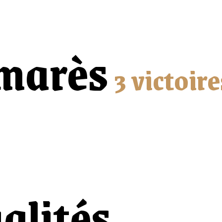
marès
3 victoire
alités