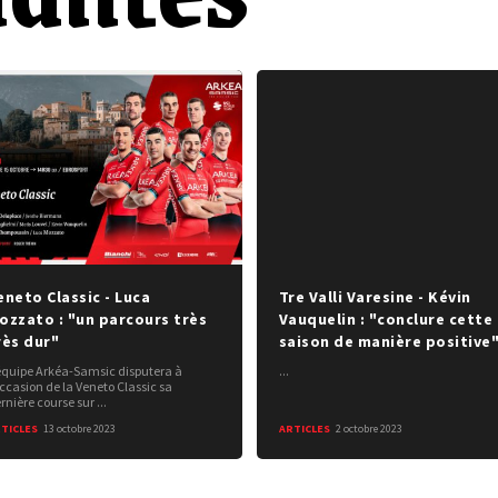
eneto Classic - Luca
Tre Valli Varesine - Kévin
ozzato : "un parcours très
Vauquelin : "conclure cette
rès dur"
saison de manière positive
équipe Arkéa-Samsic disputera à
...
occasion de la Veneto Classic sa
rnière course sur ...
TICLES
13 octobre 2023
ARTICLES
2 octobre 2023