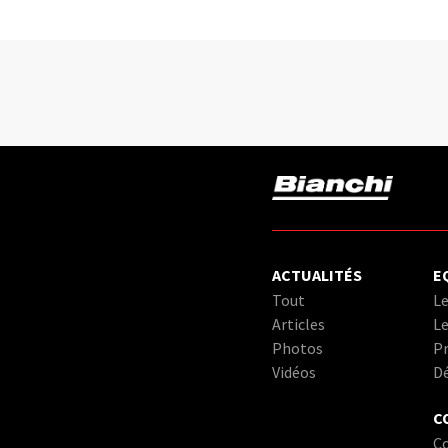
ACTUALITÉS
E
Tout
Le
Articles
Le
Photos
Pr
Vidéos
D
C
C