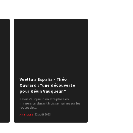
Vuelta a España - Théo
Ouvrard : "une découverte
"
pour Kévin Vauquelin"
Kévin Vauquelin va être placé en
immersion durant trois semaines sur les
routes de ...
ARTICLES
22 août 2023