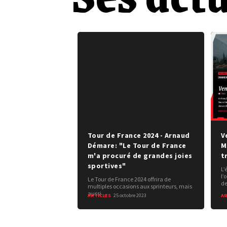
Tour de France 2024 - Arnaud
V
Démare: "Le Tour de France
M
m'a procuré de grandes joies
t
sportives"
L’
l’
Le Tour de France 2024 offrira de
de
multiples occasions aux sprinteurs, mais
aussi ...
ARTICLES
25 octobre 2023
AR