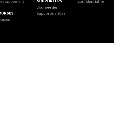
SUPPORTERS
éveloppement
confidentialité
Journée des
OURSES
Supporters 2023
ourses