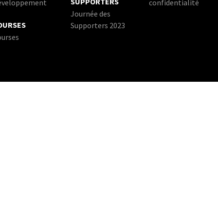
SUPPORTERS
éveloppement
confidentialité
Journée des
OURSES
Supporters 2023
ourses