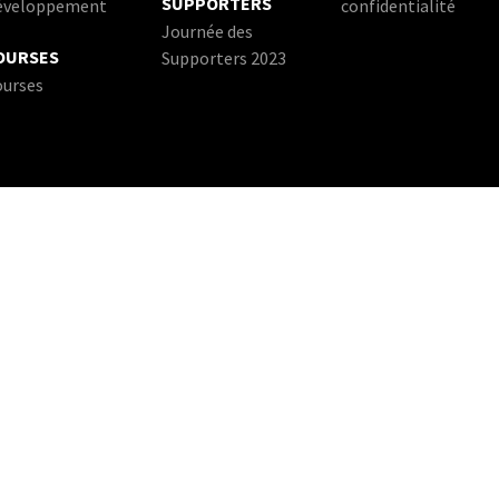
SUPPORTERS
éveloppement
confidentialité
Journée des
OURSES
Supporters 2023
ourses