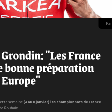
Par
Grondin: "Les France
ne bonne préparation
s Europe"
cette semaine
(4 au 8 janvier) les championnats de France
de Roubaix.