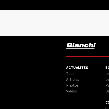
ACTUALITÉS
E
Tout
Le
Articles
Le
Photos
Pr
Vidéos
D
C
C