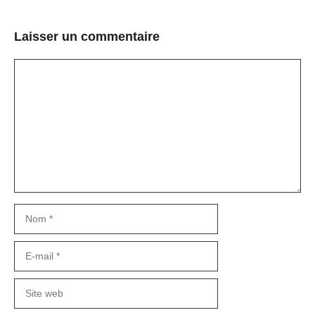
Laisser un commentaire
Commentaire
Nom
E-
mail
Site
web