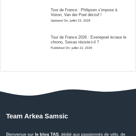
Tour de France : Philipsen s’impose à
Voiron, Van der Poel décisif !
Updated On:
juillet 23, 2026
Tour de France 2026 : Evenepoel écrase le
chrono, Seixas résiste-t-il ?
Published On:
juillet 22, 2026
Team Arkea Samsic
Bienvenue sur
le blog TAS
, dédié aux passionnés de vélo, de