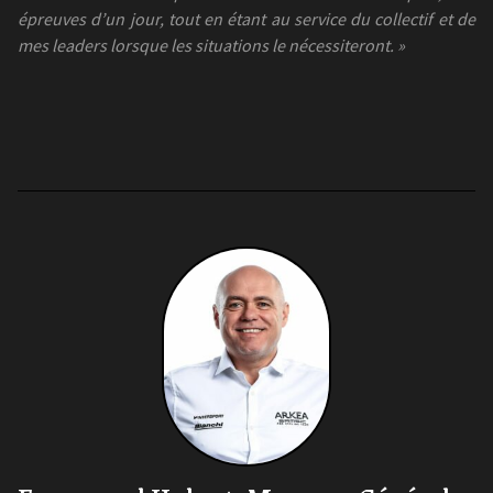
épreuves d’un jour, tout en étant au service du collectif et de
mes leaders lorsque les situations le nécessiteront. »