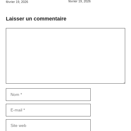
février 19, 2026
février 19, 2026
Laisser un commentaire
Commentaire
Nom
E-
mail
Site
web