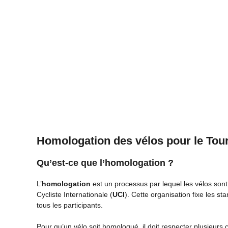
Homologation des vélos pour le Tou
Qu’est-ce que l’homologation ?
L’
homologation
est un processus par lequel les vélos sont 
Cycliste Internationale (
UCI
). Cette organisation fixe les s
tous les participants.
Pour qu’un vélo soit homologué, il doit respecter plusieurs cr