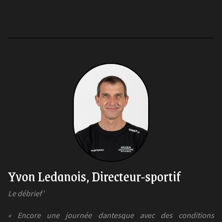
Yvon Ledanois, Directeur-sportif
Le débrief’
« Encore une journée dantesque avec des conditions