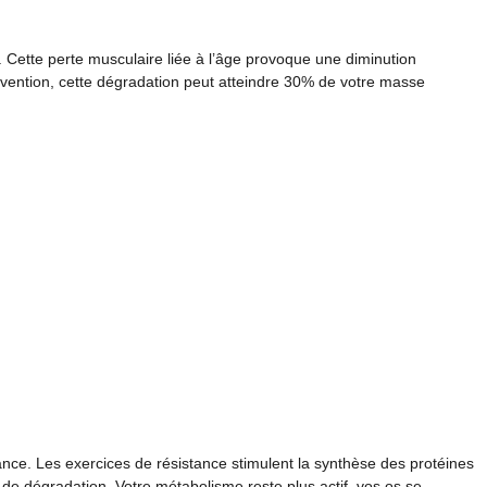
t. Cette perte musculaire liée à l’âge provoque une diminution
vention, cette dégradation peut atteindre 30% de votre masse
nce. Les exercices de résistance stimulent la synthèse des protéines
de dégradation. Votre métabolisme reste plus actif, vos os se