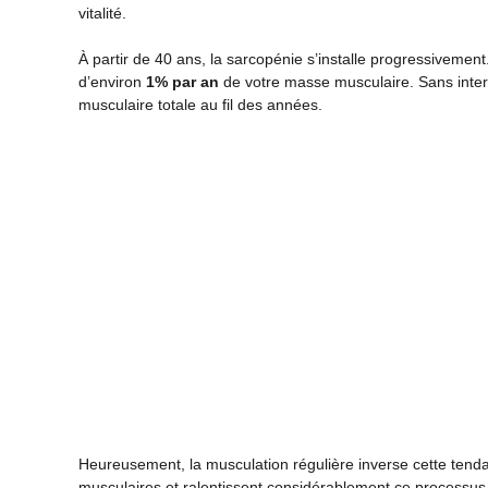
vitalité.
À partir de 40 ans, la sarcopénie s’installe progressivemen
d’environ
1% par an
de votre masse musculaire. Sans inter
musculaire totale au fil des années.
Heureusement, la musculation régulière inverse cette tenda
musculaires et ralentissent considérablement ce processus 