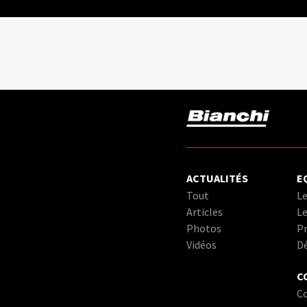
ACTUALITÉS
E
Tout
Le
Articles
Le
Photos
Pr
Vidéos
D
C
C