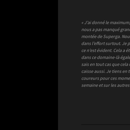
« J’ai donné le maximum, l
nous a pas manqué grand-
montée de Superga. Nous a
dans l’effort surtout. Je 
ce n’est évident. Cela a 
dans ce domaine-là égale
sais en tout cas que cela
caisse aussi. Je tiens en 
coureurs pour ces moments
semaine et sur les autres