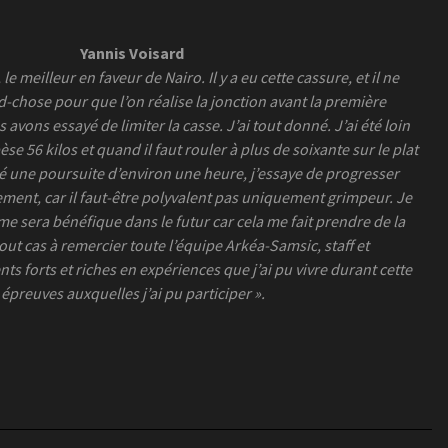
Yannis Voisard
e meilleur en faveur de Nairo. Il y a eu cette cassure, et il ne
chose pour que l’on réalise la jonction avant la première
vons essayé de limiter la casse. J’ai tout donné. J’ai été loin
pèse 56 kilos et quand il faut rouler à plus de soixante sur le plat
été une poursuite d’environ une heure, j’essaye de progresser
ment, car il faut-être polyvalent pas uniquement grimpeur. Je
 me sera bénéfique dans le futur car cela me fait prendre de la
tout cas à remercier toute l’équipe Arkéa-Samsic, staff et
 forts et riches en expériences que j’ai pu vivre durant cette
 épreuves auxquelles j’ai pu participer ».