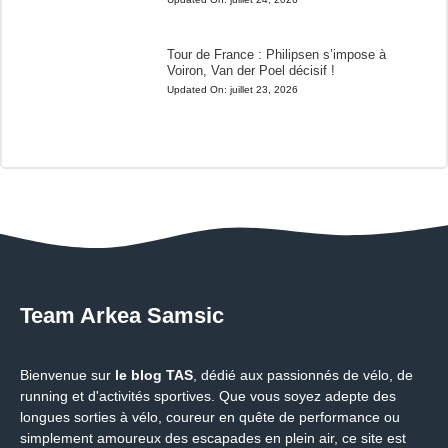
Tour de France : Philipsen s’impose à
Voiron, Van der Poel décisif !
Updated On:
juillet 23, 2026
Team Arkea Samsic
Bienvenue sur
le blog TAS
, dédié aux passionnés de vélo, de
running et d'activités sportives. Que vous soyez adepte des
longues sorties à vélo, coureur en quête de performance ou
simplement amoureux des escapades en plein air, ce site est