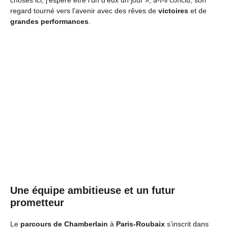
choses ici, j’espère être l’un d’eux un jour », a-t-il conclu, son
regard tourné vers l’avenir avec des rêves de
victoires
et de
grandes performances
.
Une équipe ambitieuse et un futur
prometteur
Le
parcours de Chamberlain
à
Paris-Roubaix
s’inscrit dans