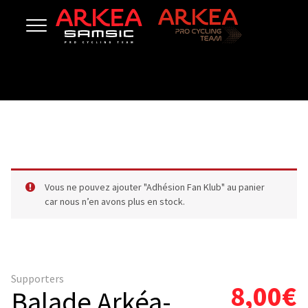
Vous ne pouvez ajouter "Adhésion Fan Klub" au panier
car nous n’en avons plus en stock.
Supporters
8,00
€
Balade Arkéa-